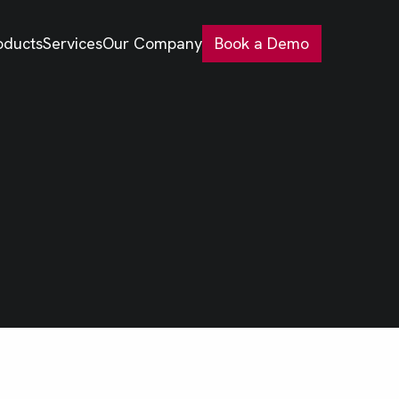
oducts
Services
Our Company
Book a Demo